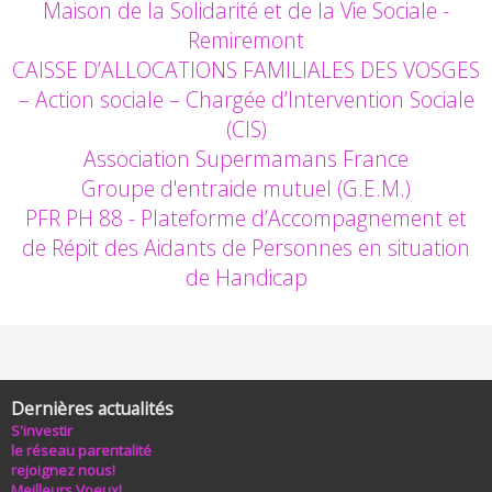
Maison de la Solidarité et de la Vie Sociale -
Remiremont
CAISSE D’ALLOCATIONS FAMILIALES DES VOSGES
– Action sociale – Chargée d’Intervention Sociale
(CIS)
Association Supermamans France
Groupe d'entraide mutuel (G.E.M.)
PFR PH 88 - Plateforme d’Accompagnement et
de Répit des Aidants de Personnes en situation
de Handicap
Dernières actualités
S'investir
le réseau parentalité
rejoignez nous!
Meilleurs Voeux!