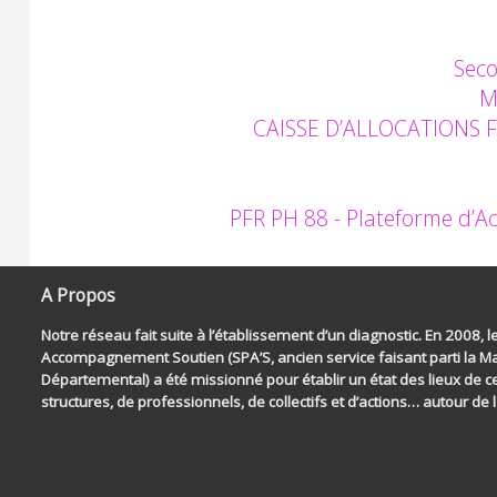
Seco
M
CAISSE D’ALLOCATIONS FAM
PFR PH 88 - Plateforme d’A
A Propos
Notre réseau fait suite à l’établissement d’un diagnostic. En 2008, l
Accompagnement Soutien (SPA’S, ancien service faisant parti la Ma
Départemental) a été missionné pour établir un état des lieux de ce 
structures, de professionnels, de collectifs et d’actions… autour de l