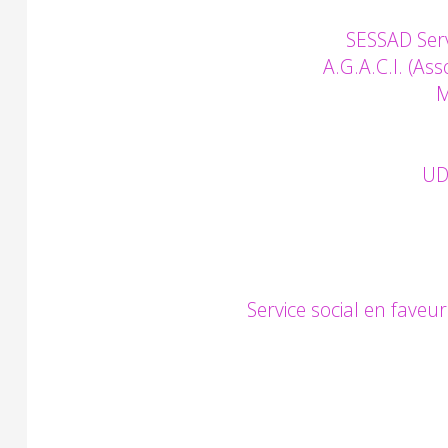
SESSAD Servi
A.G.A.C.I. (As
M
UD
Service social en faveu