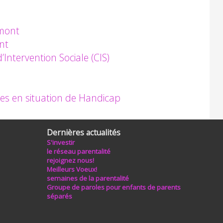
emont
nt
ntervention Sociale (CIS)
es en situation de Handicap
Dernières actualités
S'investir
le réseau parentalité
rejoignez nous!
Meilleurs Voeux!
semaines de la parentalité
Groupe de paroles pour enfants de parents
séparés