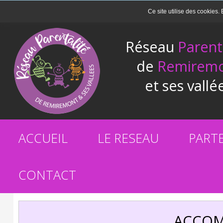
Ce site utilise des cookies. 
Réseau
Parent
de
Remirem
et ses vallé
ACCUEIL
LE RESEAU
PART
CONTACT
ACCOM