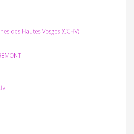
unes des Hautes Vosges (CCHV)
MIREMONT
le