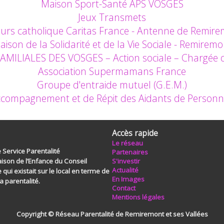
Maison Sport-Santé APS VOSGES
Jeux Transmets
urs catholique Caritas France - Antenne de Remir
aison de la Solidarité et de la Vie Sociale - Remiremo
ILIALES DES VOSGES – Action sociale – Chargée d’I
Association Supermamans France
Groupe d'entraide mutuel (G.E.M.)
ccompagnement et de Répit des Aidants de Personn
Accès rapide
Le réseau
e Service Parentalité
Partenaires
ison de l’Enfance du Conseil
S'investir
Actualité
qui existait sur le local en terme de
En Images
a parentalité.
Contact
Mentions légales
Copyright © Réseau Parentalité de Remiremont et ses Vallées